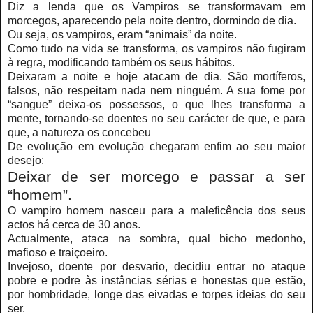
Diz a lenda que os Vampiros se transformavam em
morcegos, aparecendo pela noite dentro, dormindo de dia.
Ou seja, os vampiros, eram “animais” da noite.
Como tudo na vida se transforma, os vampiros não fugiram
à regra, modificando também os seus hábitos.
Deixaram a noite e hoje atacam de dia. São mortíferos,
falsos, não respeitam nada nem ninguém. A sua fome por
“sangue” deixa-os possessos, o que lhes transforma a
mente, tornando-se doentes no seu carácter de que, e para
que, a natureza os concebeu
De evolução em evolução chegaram enfim ao seu maior
desejo:
Deixar de ser morcego e passar a ser
“homem”.
O vampiro homem nasceu para a maleficência dos seus
actos há cerca de 30 anos.
Actualmente, ataca na sombra, qual bicho medonho,
mafioso e traiçoeiro.
Invejoso, doente por desvario, decidiu entrar no ataque
pobre e podre às instâncias sérias e honestas que estão,
por hombridade, longe das eivadas e torpes ideias do seu
ser.