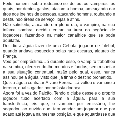
Feito homem, subiu rodeando-se de outros vampiros, os
quais, por dentes gastos, atacam à bomba, ameaçando dar
tiros nos joelhos de pessoas, atacando homens, roubando e
destruindo áreas de serviço, lojas e afins.
Não satisfeito, atacando em pleno dia, o vampiro, na sua
infame sombra, decidiu entrar na área do negócio de
jogadores, fazendo-o na maior canalhice que se pode
aquilatar.
Decidiu a águia fazer de uma Cebola, jogador de futebol,
quando andava esquecido pelas ruas escuras, algures de
França.
Veio por empréstimo. Já durante esse, o vampiro trabalhou
na sombra, oferecendo-lhe mundos e fundos, sem respeitar
a sua situação contratual, razão pelo qual, esse, nunca
assinou pela águia, visto que, já tinha o destino prometido.
Quis a águia contratar Álvaro Pereira. Lá voltou o vampiro a
terreno, qual sugador, por nefasta doença.
Agora foi a vez do Falcão. Tendo o clube desse e o próprio
jogador tudo acertado com a águia, para a sua
transferência, eis que, o vampiro por emissário, lhe
segredou ao ouvido que, iam vender um jogador que por
acaso até jogava na mesma posição, e que aguardasse que