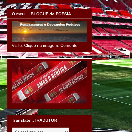
O meu ... BLOGUE de POESIA
Visite. Clique na imagem. Comente.
Translate...TRADUTOR