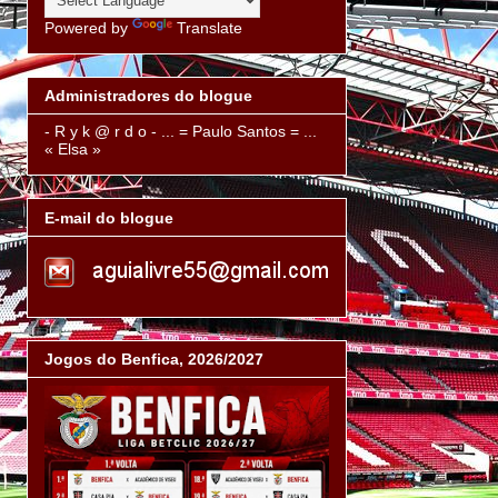
Powered by
Translate
Administradores do blogue
- R y k @ r d o - ... = Paulo Santos = ...
« Elsa »
E-mail do blogue
Jogos do Benfica, 2026/2027