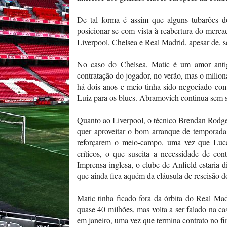
De tal forma é assim que alguns tubarões d
posicionar-se com vista à reabertura do merca
Liverpool, Chelsea e Real Madrid, apesar de, s
No caso do Chelsea, Matic é um amor ant
contratação do jogador, no verão, mas o milion
há dois anos e meio tinha sido negociado com
Luiz para os blues. Abramovich continua sem s
Quanto ao Liverpool, o técnico Brendan Rodge
quer aproveitar o bom arranque de temporada
reforçarem o meio-campo, uma vez que Luca
críticos, o que suscita a necessidade de co
Imprensa inglesa, o clube de Anfield estaria 
que ainda fica aquém da cláusula de rescisão d
Matic tinha ficado fora da órbita do Real Ma
quase 40 milhões, mas volta a ser falado na c
em janeiro, uma vez que termina contrato no fi