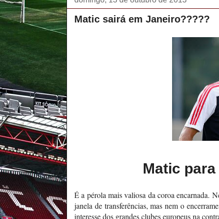
Matic sairá em Janeiro?????
Matic para
É a pérola mais valiosa da coroa encarnada. 
janela de transferências, mas nem o encerram
interesse dos grandes clubes europeus na contr