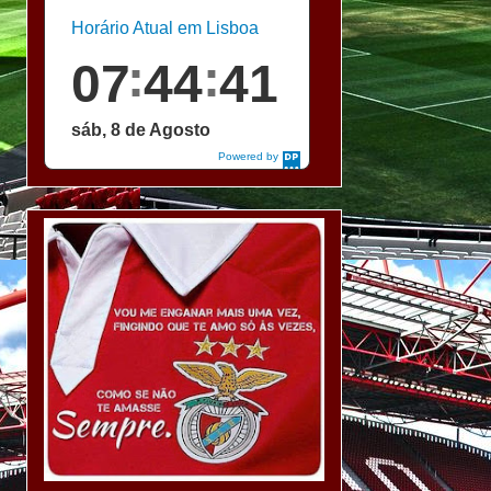
Horário Atual em Lisboa
07
44
43
sáb, 8 de Agosto
Powered by
DaysPedia.c
om