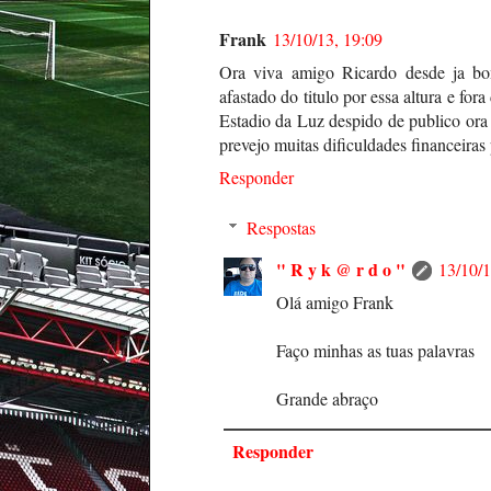
Frank
13/10/13, 19:09
Ora viva amigo Ricardo desde ja bo
afastado do titulo por essa altura e f
Estadio da Luz despido de publico ora 
prevejo muitas dificuldades financeiras
Responder
Respostas
" R y k @ r d o "
13/10/1
Olá amigo Frank
Faço minhas as tuas palavras
Grande abraço
Responder