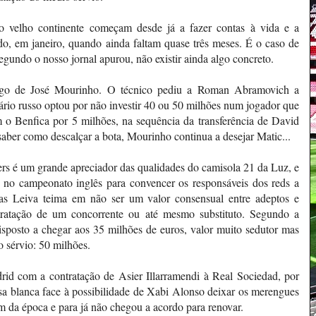
o velho continente começam desde já a fazer contas à vida e a
do, em janeiro, quando ainda faltam quase três meses. É o caso de
egundo o nosso jornal apurou, não existir ainda algo concreto.
igo de José Mourinho. O técnico pediu a Roman Abramovich a
ário russo optou por não investir 40 ou 50 milhões num jogador que
 o Benfica por 5 milhões, na sequência da transferência de David
aber como descalçar a bota, Mourinho continua a desejar Matic...
rs é um grande apreciador das qualidades do camisola 21 da Luz, e
 no campeonato inglês para convencer os responsáveis dos reds a
s Leiva teima em não ser um valor consensual entre adeptos e
ntratação de um concorrente ou até mesmo substituto. Segundo a
disposto a chegar aos 35 milhões de euros, valor muito sedutor mas
o sérvio: 50 milhões.
drid com a contratação de Asier Illarramendi à Real Sociedad, por
asa blanca face à possibilidade de Xabi Alonso deixar os merengues
m da época e para já não chegou a acordo para renovar.