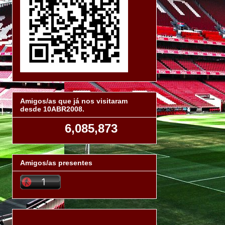
Amigos/as que já nos visitaram
desde 10ABR2008.
6,085,873
Amigos/as presentes