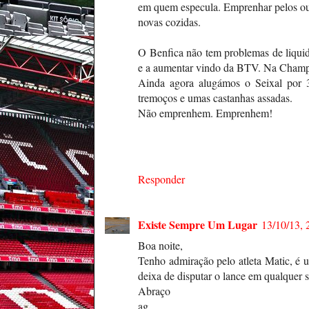
em quem especula. Emprenhar pelos ouv
novas cozidas.
O Benfica não tem problemas de liqui
e a aumentar vindo da BTV. Na Champi
Ainda agora alugámos o Seixal por 
tremoços e umas castanhas assadas.
Não emprenhem. Emprenhem!
Responder
Existe Sempre Um Lugar
13/10/13, 
Boa noite,
Tenho admiração pelo atleta Matic, é u
deixa de disputar o lance em qualquer s
Abraço
ag