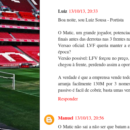
Luiz
13/10/13, 20:33
Boa noite, sou Luiz Sousa - Portista
O Matic, um grande jogador, potencia
finais antes das derrotas nas 3 frentes 
Versao oficial: LVF queria manter a e
época?
Versão possivel: LFV forçou no preço, 
chegou à frente, perdendo assim a opo
A verdade é que a emprensa vende todos
arranja facilmente 130M por 3 nome
passivo é facil de cobrir, basta umas ven
Responder
Manuel
13/10/13, 20:56
O Matic não sai a não ser que batam a 