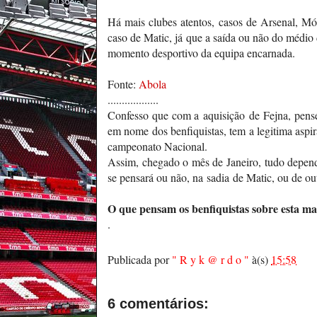
Há mais clubes atentos, casos de Arsenal, M
caso de Matic, já que a saída ou não do médio 
momento desportivo da equipa encarnada.
Fonte:
Abola
..................
Confesso que com a aquisição de Fejna, pensei
em nome dos benfiquistas, tem a legitima aspi
campeonato Nacional.
Assim, chegado o mês de Janeiro, tudo depend
se pensará ou não, na sadia de Matic, ou de ou
O que pensam os benfiquistas sobre esta ma
.
Publicada por
" R y k @ r d o "
à(s)
15:58
6 comentários: