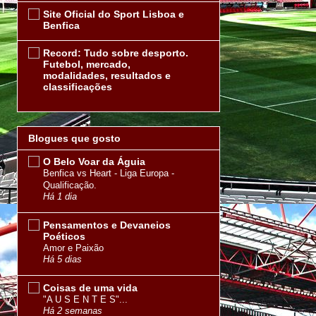
Site Oficial do Sport Lisboa e
Benfica
Record: Tudo sobre desporto.
Futebol, mercado,
modalidades, resultados e
classificações
Blogues que gosto
O Belo Voar da Águia
Benfica vs Heart - Liga Europa -
Qualificação.
Há 1 dia
Pensamentos e Devaneios
Poéticos
Amor e Paixão
Há 5 dias
Coisas de uma vida
"A U S E N T E S"...
Há 2 semanas