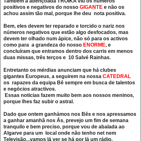
Também a abençoada TROIKA viu os números
positivos e negativos do nosso
GIGANTE
e não os
achou assim tão mal, porque lhe deu nota positiva.
Bem, eles devem ter reparado e torcido o nariz nos
números negativos que estão algo desfocados, mas
devem ter olhado num ápice, não só para os activos
como para a grandeza do nosso
ENORME
, e
concluíram que entramos dentro dos carris em menos
duas missas, três terços e 10 Salvé Rainhas.
Entretanto os mérdias anunciam que há clubes
gigantes Europeus, a seguirem na nossa
CATEDRAL
os rapazes da equipa Bê sempre em busca de talentos
e negócios atractivos.
Essas noticias fazem muito bem aos nossos meninos,
porque lhes faz subir o astral.
Dado que ontem ganhámos nos Bês e nos apressamos
a ganhar amanhã nos Ás, prevejo um fim de semana
tranquilo e bem preciso, porque vou de abalada ao
Algarve para um local onde não tenho net nem
Televisão...vamos lá ver se há por lá um rádio.