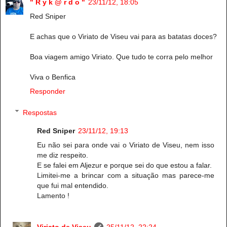
" R y k @ r d o "
23/11/12, 18:05
Red Sniper
E achas que o Viriato de Viseu vai para as batatas doces?
Boa viagem amigo Viriato. Que tudo te corra pelo melhor
Viva o Benfica
Responder
Respostas
Red Sniper
23/11/12, 19:13
Eu não sei para onde vai o Viriato de Viseu, nem isso
me diz respeito.
E se falei em Aljezur e porque sei do que estou a falar.
Limitei-me a brincar com a situação mas parece-me
que fui mal entendido.
Lamento !
Viriato de Viseu
25/11/12, 22:24